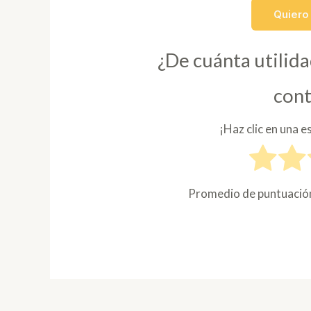
Quiero
¿De cuánta utilida
con
¡Haz clic en una e
Promedio de puntuaci