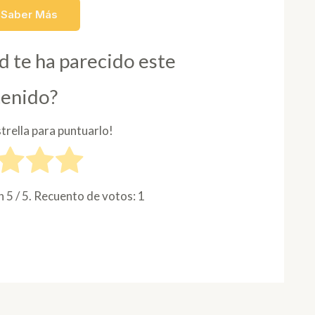
 Saber Más
d te ha parecido este
tenido?
strella para puntuarlo!
ón
5
/ 5. Recuento de votos:
1