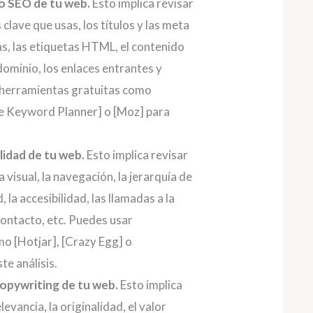
to SEO de tu web.
Esto implica revisar
clave que usas, los títulos y las meta
as, las etiquetas HTML, el contenido
dominio, los enlaces entrantes y
r herramientas gratuitas como
le Keyword Planner] o [Moz] para
ilidad de tu web.
Esto implica revisar
 visual, la navegación, la jerarquía de
d, la accesibilidad, las llamadas a la
contacto, etc. Puedes usar
o [Hotjar], [Crazy Egg] o
te análisis.
copywriting de tu web.
Esto implica
evancia, la originalidad, el valor