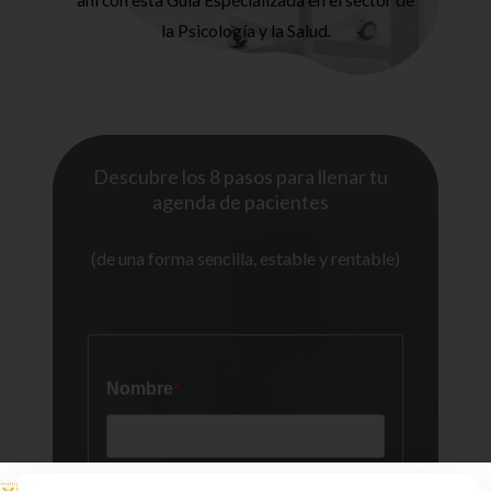
ahí con esta Guía Especializada en el sector de
la Psicología y la Salud.
Descubre los 8 pasos para llenar tu
agenda de pacientes
(de una forma sencilla, estable y rentable)